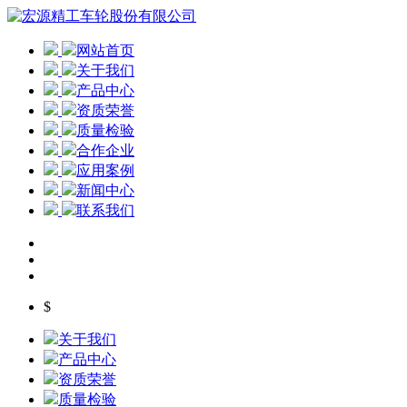
网站首页
关于我们
产品中心
资质荣誉
质量检验
合作企业
应用案例
新闻中心
联系我们
$
关于我们
产品中心
资质荣誉
质量检验