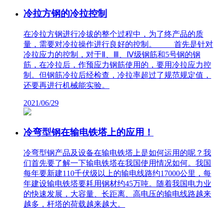
冷拉方钢的冷拉控制
在冷拉方钢进行冷拔的整个过程中，为了终产品的质
量，需要对冷拉操作进行良好的控制。 首先是针对
冷拉应力的控制，对于Ⅱ、Ⅲ、Ⅳ级钢筋和5号钢的钢
筋，在冷拉后，作预应力钢筋使用的，要用冷拉应力控
制。但钢筋冷拉后经检查，冷拉率超过了规范规定值，
还要再进行机械能实验。
2021/06/29
冷弯型钢在输电铁塔上的应用！
冷弯型钢产品及设备在输电铁塔上是如何运用的呢？我
们首先要了解一下输电铁塔在我国使用情况如何。我国
每年要新建110千伏级以上的输电线路约17000公里，每
年建设输电铁塔要耗用钢材约45万吨。随着我国电力业
的快速发展，大容量、长距离、高电压的输电线路越来
越多，杆塔的荷载越来越大。