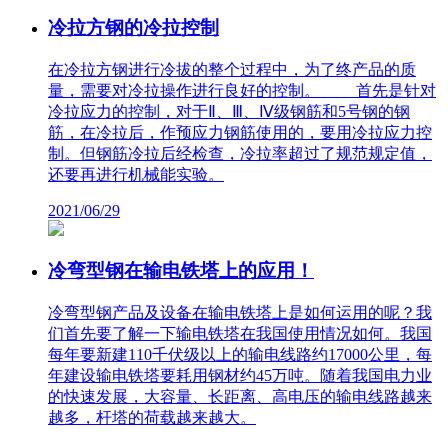
冷拉方钢的冷拉控制
在冷拉方钢进行冷拔的整个过程中，为了终产品的质
量，需要对冷拉操作进行良好的控制。 首先是针对
冷拉应力的控制，对于Ⅱ、Ⅲ、Ⅳ级钢筋和5号钢的钢
筋，在冷拉后，作预应力钢筋使用的，要用冷拉应力控
制。但钢筋冷拉后经检查，冷拉率超过了规范规定值，
还要再进行机械能实验。
2021/06/29
冷弯型钢在输电铁塔上的应用！
冷弯型钢产品及设备在输电铁塔上是如何运用的呢？我
们首先要了解一下输电铁塔在我国使用情况如何。我国
每年要新建110千伏级以上的输电线路约17000公里，每
年建设输电铁塔要耗用钢材约45万吨。随着我国电力业
的快速发展，大容量、长距离、高电压的输电线路越来
越多，杆塔的荷载越来越大。