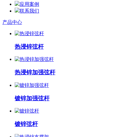
应用案例
联系我们
产品中心
热浸锌弦杆
热浸锌加强弦杆
镀锌加强弦杆
镀锌弦杆