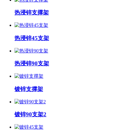
热浸锌支撑架
热浸锌45支架
热浸锌90支架
镀锌支撑架
镀锌90支架2