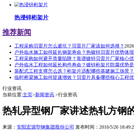
热浸锌桁架片
推荐新闻
工程采购贝雷片怎么避坑？贝雷片厂家该如何选择？
2026
户外临水施工如何延长钢架寿命？热镀锌贝雷片优势体现
工程采购如何避开质量陷阱？靠谱镀锌贝雷片厂家核心优
户外临水工程如何延长构件寿命？镀锌桁架片防腐优势是
装配式工程支撑怎么选？桁架片适配哪些基建施工场景？
临时桥梁施工如何提速增效？贝雷片具备哪些核心工程优
行业资讯
当前位置:
主页
>
新闻资讯
>行业资讯
热轧异型钢厂家讲述热轧方钢
来源：
安阳宏源型钢集团股份公司
发布时间：2016/5/26 18:49:2