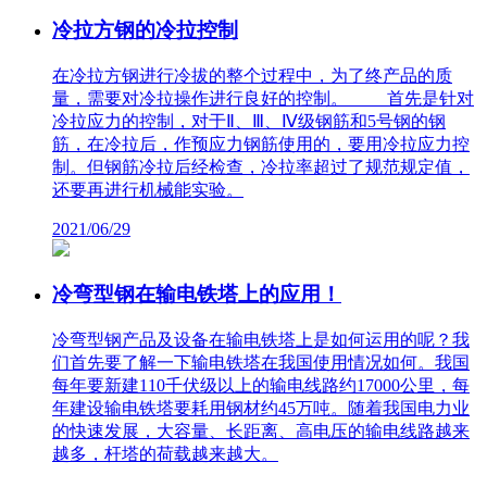
冷拉方钢的冷拉控制
在冷拉方钢进行冷拔的整个过程中，为了终产品的质
量，需要对冷拉操作进行良好的控制。 首先是针对
冷拉应力的控制，对于Ⅱ、Ⅲ、Ⅳ级钢筋和5号钢的钢
筋，在冷拉后，作预应力钢筋使用的，要用冷拉应力控
制。但钢筋冷拉后经检查，冷拉率超过了规范规定值，
还要再进行机械能实验。
2021/06/29
冷弯型钢在输电铁塔上的应用！
冷弯型钢产品及设备在输电铁塔上是如何运用的呢？我
们首先要了解一下输电铁塔在我国使用情况如何。我国
每年要新建110千伏级以上的输电线路约17000公里，每
年建设输电铁塔要耗用钢材约45万吨。随着我国电力业
的快速发展，大容量、长距离、高电压的输电线路越来
越多，杆塔的荷载越来越大。