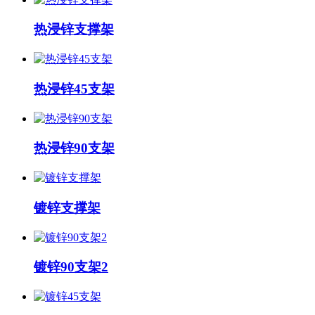
热浸锌支撑架
热浸锌45支架
热浸锌90支架
镀锌支撑架
镀锌90支架2