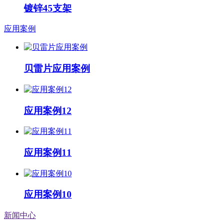
镀锌45支架
应用案例
贝雷片应用案例
应用案例12
应用案例11
应用案例10
新闻中心