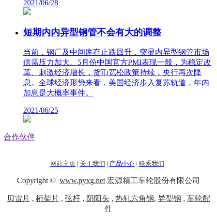
2021/06/28
短期内内异型钢管不会有大的调整
当前，钢厂及中间库存止跌回升，突显内异型钢管市场
供需压力加大。5月份中国官方PMI表现一般，为稳定改
革、刺激经济增长，货币宽松政策持续，央行再次降
息。全球经济形势来看，美国经济步入复苏轨道，年内
加息是大概率事件。
2021/06/25
合作伙伴
网站主页
|
关于我们
|
产品中心
|
联系我们
Copyright ©
www.pyxg.net
宏源精工车轮股份有限公司
贝雷片
,
桁架片
,
弦杆
,
阴阳头
,
热轧六角钢
,
异型钢
,
车轮配
件