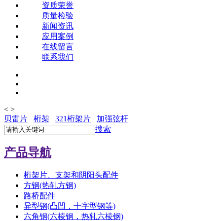
资质荣誉
质量检验
新闻资讯
应用案例
在线留言
联系我们
<
>
贝雷片
桁架
321桁架片
加强弦杆
搜索
产品导航
桁架片、支架和阴阳头配件
方钢(热轧方钢)
路桥配件
异型钢(凸凹，十字型钢等)
六角钢(六棱钢，热轧六棱钢)