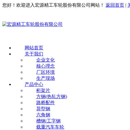
您好！欢迎进入宏源精工车轮股份有限公司网站！
返回首页
|
网站首页
关于我们
企业文化
核心理念
厂区环境
生产现场
产品中心
桁架片
方钢(热轧方钢)
路桥配件
异型钢
六角钢
槽钢/工字钢
载重汽车车轮