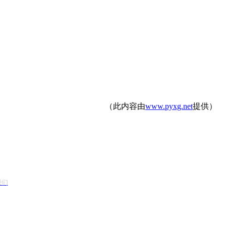
（此内容由
www.pyxg.net
提供）
我们